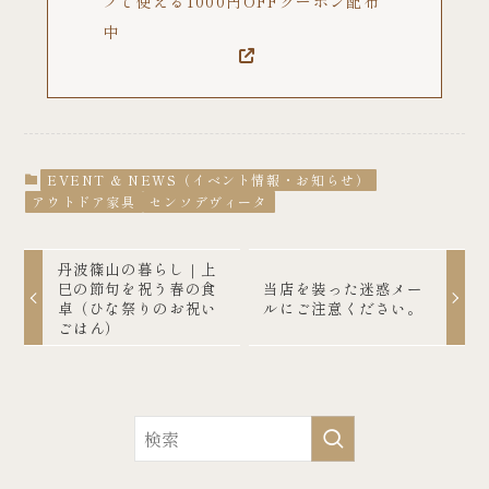
プで使える1000円OFFクーポン配布
中
EVENT & NEWS（イベント情報・お知らせ）
アウトドア家具
センソデヴィータ
丹波篠山の暮らし｜上
巳の節句を祝う春の食
当店を装った迷惑メー
卓（ひな祭りのお祝い
ルにご注意ください。
ごはん）