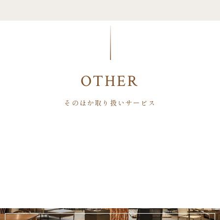
OTHER
そのほか取り扱いサービス
Renovation
Coordinate
Chair Labo
Kaitori
Credit
After Service