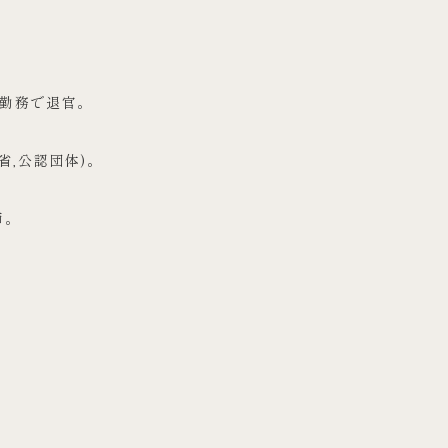
省勤務で退官。
省,公認団体)。
師。