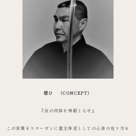
想ひ （CONCEPT）
『汝の肉体を神殿となせ』
この言葉をスローガンに霊主体従としての心身の在り方を