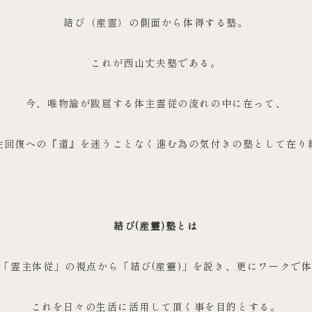
結び（産霊）の側面から体得する塾。
これが西山丈夫塾である。
今、唯物論が跋扈する体主霊従の流れの中に在って、
性回復への『道』を迷うことなく進む為の気付きの塾として在り
結び(産靈)塾とは
「霊主体従」の視点から「結び(産靈)」を説き、更にワークで
これを日々の生活に活用して頂く事を目的とする。