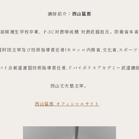
講師紹介
：西山猛郎
部候補生学校卒業、P-3C対潜哨戒機 対潜武器担当。防衛省本
財団主宰及び技術指導責任者(モロッコ内務省,文化省,スポーツ
バイ合氣道連盟技術指導責任者,ドバイポリスアカデミー武道講
西山丈夫塾主宰。
西山猛郎 オフィシャルサイト