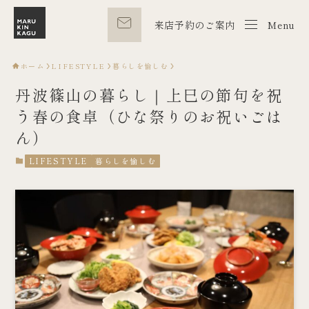
来店予約のご案内
Menu
Menu
ホーム
LIFESTYLE
暮らしを愉しむ
丹波篠山の暮らし｜上巳の節句を祝
う春の食卓（ひな祭りのお祝いごは
ん）
LIFESTYLE
暮らしを愉しむ