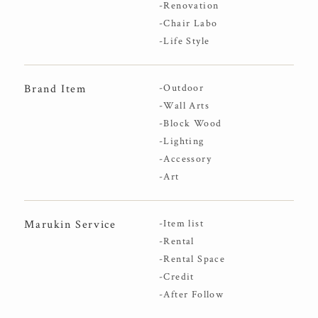
-Renovation
-Chair Labo
-Life Style
Brand Item
-Outdoor
-Wall Arts
-Block Wood
-Lighting
-Accessory
-Art
Marukin Service
-Item list
-Rental
-Rental Space
-Credit
-After Follow