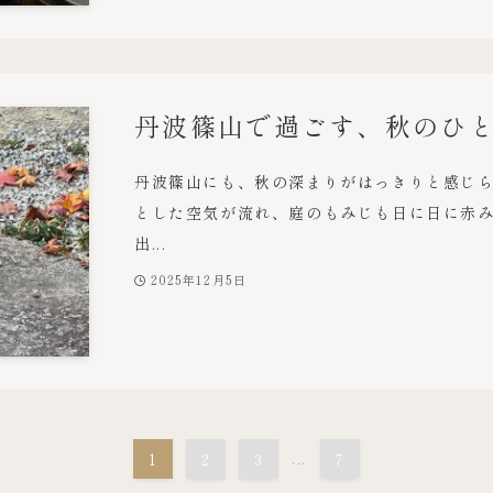
丹波篠山で過ごす、秋のひ
丹波篠山にも、秋の深まりがはっきりと感じ
とした空気が流れ、庭のもみじも日に日に赤み
出...
2025年12月5日
1
2
3
...
7