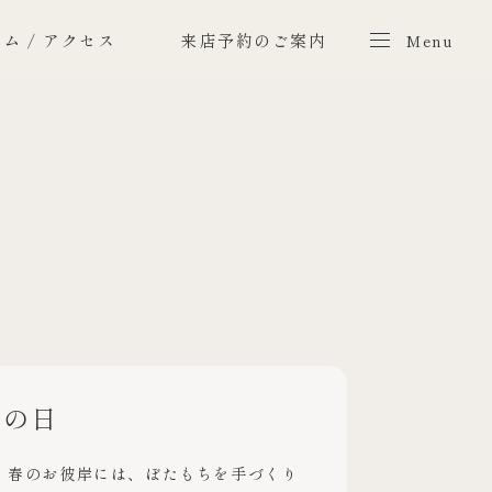
ム / アクセス
来店予約のご案内
Menu
Menu
春の日
 春のお彼岸には、ぼたもちを手づくり