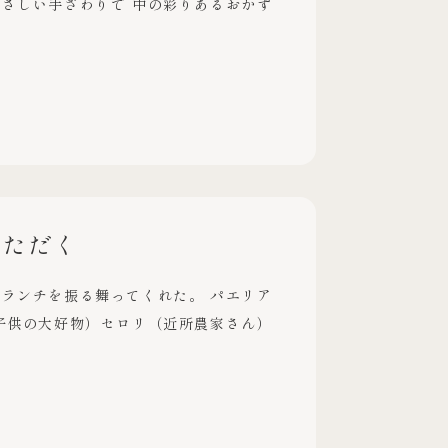
さしい手ざわりで 中の彩りあるおかず
いただく
ランチを振る舞ってくれた。 パエリア
子供の大好物）セロリ（近所農家さん）