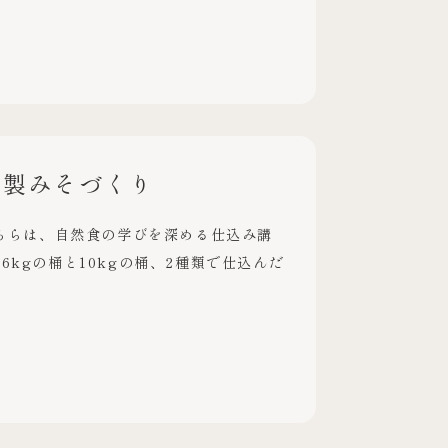
家製みそづくり
こちらは、自然食の学びを深める仕込み講
kgの桶と10kgの桶、2種類で仕込んだ