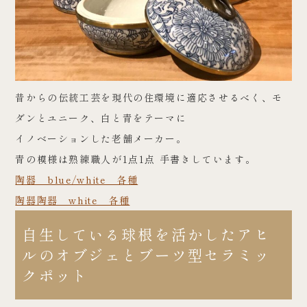
昔からの伝統工芸を現代の住環境に適応させるべく、モ
ダンとユニーク、白と青をテーマに
イノベーションした老舗メーカー。
青の模様は熟練職人が1点1点 手書きしています。
陶器 blue/white 各種
陶器陶器 white 各種
自生している球根を活かしたアヒ
ルのオブジェとブーツ型セラミッ
クポット