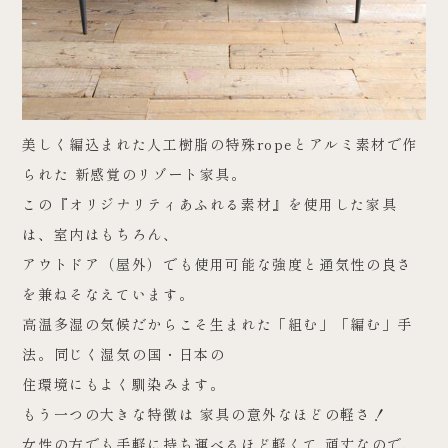
美しく編込まれた人工樹脂の特殊ropeとアルミ素材で作
られた 新感覚のリゾート家具。
この『オリジナリティあふれる素材』を使用した家具
は、室内はもちろん、
アウトドア（屋外）でも使用可能な強度と通気性の良さ
を兼ねそなえています。
高温多湿の気候だからこそ生まれた「組む」「編む」手
法。同じく湿気の国・日本の
住環境にもよく馴染みます。
もう一つの大きな特徴は 家具の意外なほどの軽さ！
女性の方でも手軽に持ち運べるほど軽くて 頑丈なので、