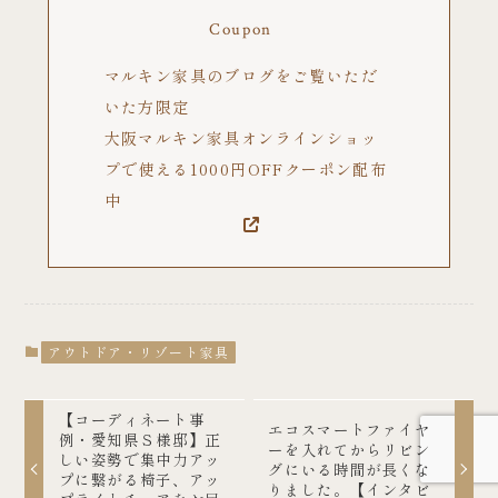
Coupon
マルキン家具のブログをご覧いただ
いた方限定
大阪マルキン家具オンラインショッ
プで使える1000円OFFクーポン配布
中
アウトドア・リゾート家具
【コーディネート事
エコスマートファイヤ
例・愛知県Ｓ様邸】正
ーを入れてからリビン
しい姿勢で集中力アッ
グにいる時間が長くな
プに繋がる椅子、アッ
りました。【インタビ