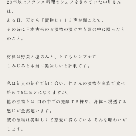
20年以上フランス料理のシェフをされていた中川さん
は、
ある日、天から「漬物じゃ」と声が聞こえて、
その時に日本古来のお漬物の漬け方も頭の中に甦ったと
のこと。
材料は野菜と塩のみと、とてもシンプルで
しみじみと本当に美味しいと評判です。
私は知人の紹介で知り合い、仁さんの漬物を家族で食べ
始めて5年ほどになりますが、
他の漬物とは 口の中での発酵する様や、身体へ浸透する
感じが全然違います。
彼の漬物は美味しくて慈愛に満ちている そんな味わいが
します。