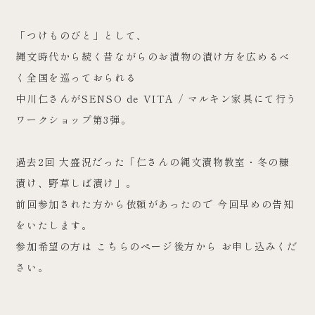
「つけものびと」として、
縄文時代から続く昔ながらのお漬物の漬け方を広めるべ
く全国を巡っておられる
中川仁さんがSENSO de VITA / マルキン家具にて行う
ワークショップ第3弾。
過去2回 大盛況だった「仁さんの縄文漬物教室・冬の糠
漬け、野草しば漬け」。
前回参加された方から依頼があったので 今回早めの告知
をいたします。
参加希望の方は こちらのページ後方から お申し込みくだ
さい。