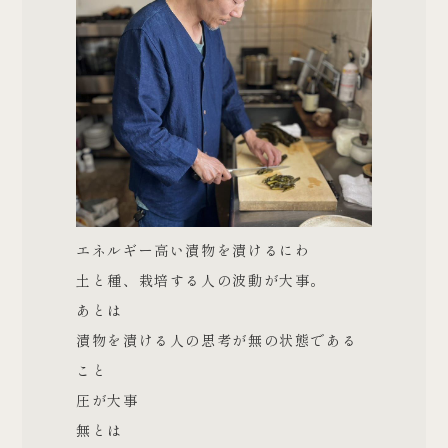
エネルギー高い漬物を漬けるにわ
土と種、栽培する人の波動が大事。
あとは
漬物を漬ける人の思考が無の状態である
こと
圧が大事
無とは