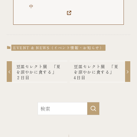
中
EVENT & NEWS（イベント情報・お知らせ）
豆皿セレクト展 「夏
豆皿セレクト展 「夏
を涼やかに食する」
を涼やかに食する」
２日目
4日目