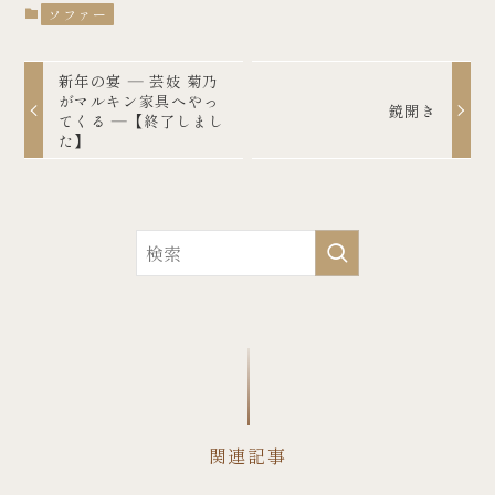
ソファー
新年の宴 ― 芸妓 菊乃
がマルキン家具へやっ
鏡開き
てくる ―【終了しまし
た】
関連記事