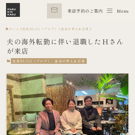
来店予約のご案内
Menu
Menu
ホーム
社長BLOG（ブログ）
金谷の考え＆日常
夫の海外転勤に伴い退職したＨさん
が来店
社長BLOG（ブログ）
金谷の考え＆日常