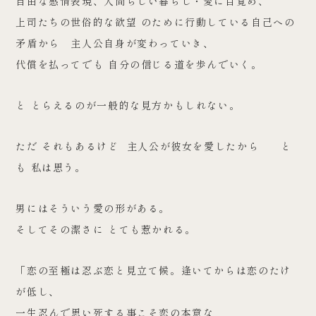
自由な感情表現、人間らしい暮らし・愛に目覚め、
上司たちの世俗的な欲望 のために行動している自己への
矛盾から 主人公自身が変わっていき、
代償を払ってでも 自分の信じる道を歩んでいく。
と とらえるのが一般的な見方かもしれない。
ただ それもあるけど 主人公が彼女を愛したから と
も 私は思う。
男にはそういう愛の形がある。
そしてその潔さに とても惹かれる。
「恋の至極は忍ぶ恋と見立て候。逢いてからは恋のたけ
が低し、
一生忍んで思い死する事こそ恋の本意な