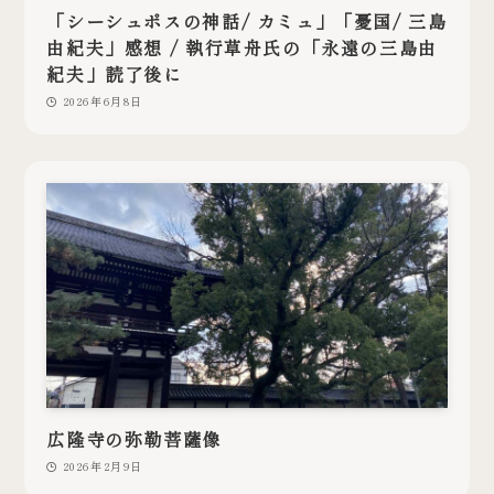
「シーシュポスの神話/ カミュ」「憂国/ 三島
由紀夫」感想 / 執行草舟氏の「永遠の三島由
紀夫」読了後に
2026年6月8日
広隆寺の弥勒菩薩像
2026年2月9日