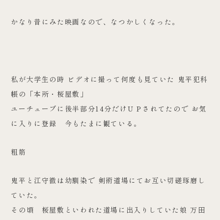
かなり昔にみた映画なので、なつかしくなった。
私が大学生の時 ビデオに撮って何度も見ていた 鬼平犯科
帳の「本所・桜屋敷」
ユーチューブに後半部分14分だけＵＰされてたので お気
に入りに登録 今もたまに観ている。
粗筋
鬼平と江守徹は幼馴染で 剣術道場にてお互い切磋琢磨し
ていた。
その頃 桜屋敷といわれた道場に出入りしていた娘 万田