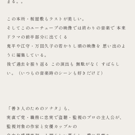
まる。。
この本所・桜屋敷もラストが美しい。
そしてこのユーチューブの映像では終わりの音楽で 本来
ドラマの前半部分に出てくる
鬼平や江守・万田久子の若かりし頃の映像を 思い出のよ
うに編集している。
後で過去を振り返る この演出も 無駄がなく すばらし
い。（いつもの音楽時のシーンも好きだけど）
「善き人のためのソナタ」も、
実直で党・職務に忠実で盗聴・監視のプロの主人公が、
監視対象の作家と女優カップルの