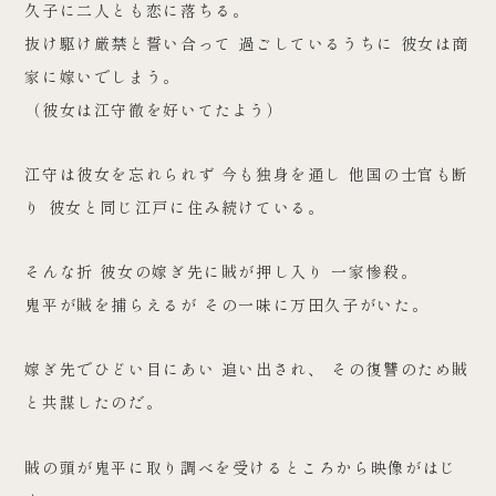
久子に二人とも恋に落ちる。
抜け駆け厳禁と誓い合って 過ごしているうちに 彼女は商
家に嫁いでしまう。
（彼女は江守徹を好いてたよう）
江守は彼女を忘れられず 今も独身を通し 他国の士官も断
り 彼女と同じ江戸に住み続けている。
そんな折 彼女の嫁ぎ先に賊が押し入り 一家惨殺。
鬼平が賊を捕らえるが その一味に万田久子がいた。
嫁ぎ先でひどい目にあい 追い出され、 その復讐のため賊
と共謀したのだ。
賊の頭が鬼平に取り調べを受けるところから映像がはじ