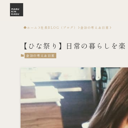
ホーム
社長BLOG（ブログ）
金谷の考え＆日常
【ひな祭り】日常の暮らしを楽
金谷の考え＆日常