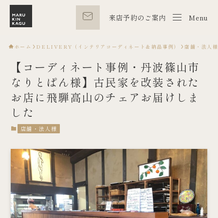
来店予約のご案内
Menu
Menu
ホーム
DELIVERY（インテリアコーディネート＆納品事例）
店舗・法人
【コーディネート事例・丹波篠山市
なりとぱん様】古民家を改装された
お店に飛騨高山のチェアお届けしま
した
店舗・法人様