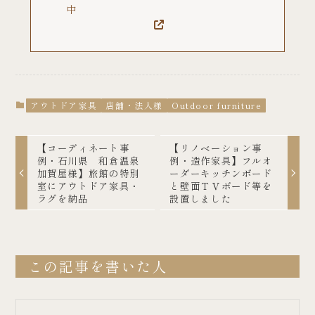
中
アウトドア家具
店舗・法人様
Outdoor furniture
【コーディネート事
【リノベーション事
例・石川県 和倉温泉
例・造作家具】フルオ
加賀屋様】旅館の特別
ーダーキッチンボード
室にアウトドア家具・
と壁面ＴＶボード等を
ラグを納品
設置しました
この記事を書いた人