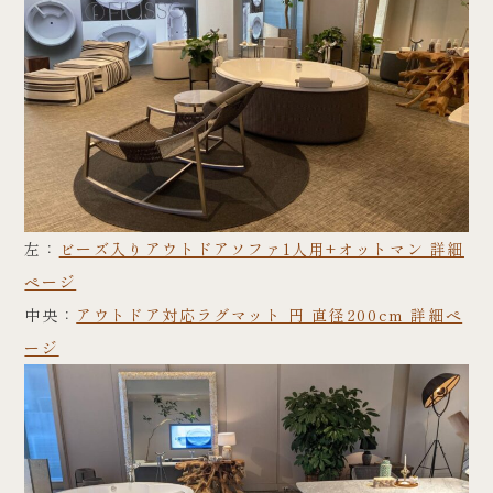
左：
ビーズ入りアウトドアソファ1人用+オットマン 詳細
ページ
中央：
アウトドア対応ラグマット 円 直径200cm 詳細ペ
ージ