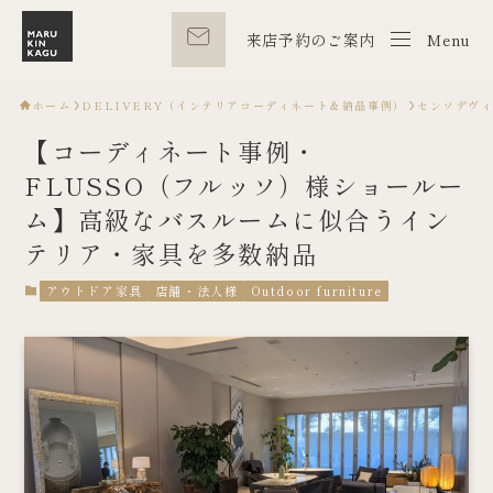
来店予約のご案内
Menu
Menu
ホーム
DELIVERY（インテリアコーディネート＆納品事例）
センソデヴ
【コーディネート事例・
FLUSSO（フルッソ）様ショールー
ム】高級なバスルームに似合うイン
テリア・家具を多数納品
アウトドア家具
店舗・法人様
Outdoor furniture