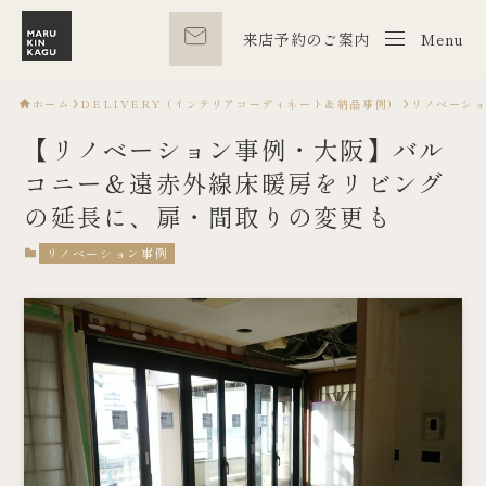
来店予約のご案内
Menu
Menu
ホーム
DELIVERY（インテリアコーディネート＆納品事例）
リノベーシ
【リノベーション事例・大阪】バル
コニー＆遠赤外線床暖房をリビング
の延長に、扉・間取りの変更も
リノベーション事例