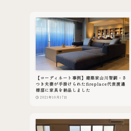
【コーディネート事例】建築家山川智嗣・さ
つき夫妻が手掛けられたfireplace代表渡邉
様邸に家具を納品しました
2021年10月17日