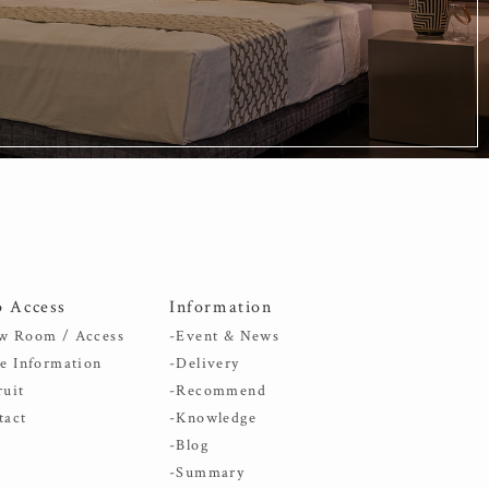
p Access
Information
w Room / Access
-Event & News
re Information
-Delivery
ruit
-Recommend
tact
-Knowledge
-Blog
-Summary