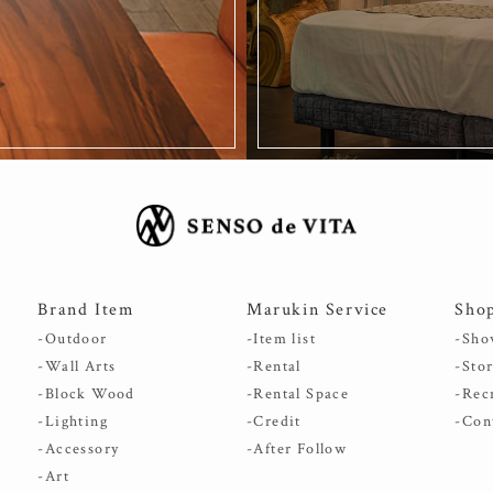
Brand Item
Marukin Service
Sho
-Outdoor
-Item list
-Sho
-Wall Arts
-Rental
-Sto
-Block Wood
-Rental Space
-Rec
-Lighting
-Credit
-Con
-Accessory
-After Follow
-Art