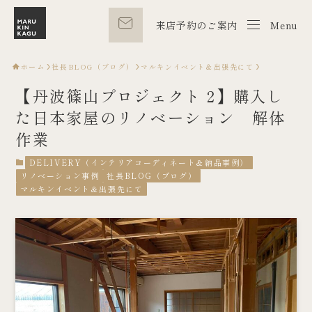
来店予約のご案内
Menu
Menu
ホーム
社長BLOG（ブログ）
マルキンイベント＆出張先にて
【丹波篠山プロジェクト 2】購入し
た日本家屋のリノベーション 解体
作業
DELIVERY（インテリアコーディネート＆納品事例）
リノベーション事例
社長BLOG（ブログ）
マルキンイベント＆出張先にて