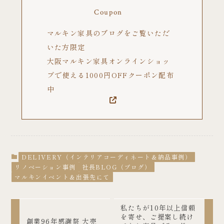
Coupon
マルキン家具のブログをご覧いただ
いた方限定
大阪マルキン家具オンラインショッ
プで使える1000円OFFクーポン配布
中
DELIVERY（インテリアコーディネート＆納品事例）
リノベーション事例
社長BLOG（ブログ）
マルキンイベント＆出張先にて
私たちが10年以上信頼
を寄せ、ご提案し続け
創業96年感謝祭 大売